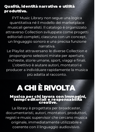
Qualità, identità narrativa e utilità
produttiva.
FYT Music Library non segue una logica
quantitativa né il modello dei marketplace
musicali generalisti. Il catalogo è organizzato
attraverso Collection sviluppate come progetti
editoriali completi, ciascuna con un concept,
un linguaggio sonoro e una precisa funzione
narrativa.
Le Playlist attraversano le diverse Collection e
propongono selezioni mirate per aperture,
inchieste, storie umane, sport, viaggi e finali.
L’obiettivo è aiutare autori, montatori e
producer a individuare rapidamente la musica
più adatta al racconto.
A CHI È RIVOLTA
Musica per chi lavora con immagini,
tempi editoriali e responsabilità
creative.
La library è progettata per broadcaster,
documentaristi, autori, montatori, produttori,
registi e music supervisor che cercano musica
originale, immediatamente utilizzabile e
coerente con il linguaggio audiovisivo.