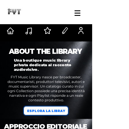
ABOUT THE LIBRARY
Una boutique music library
privata dedicata al racconto
audiovisivo.
FYT Music Library nasce per broadcaster,
documentaristi, produttori televisivi, autori e
music supervisor. Un catalogo curato in cui
ogni Collection possiede una precisa identità
narrativa e ogni Playlist risponde a un reale
contesto produttivo.
ESPLORA LA LIBRAY
APPROCCIO EDITORIALE