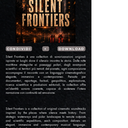
CONDIVIDI
+
DOWNLOAD
Silent Frontiers è una collection di sonorizzazioni originali
ispirata ai luoghi dove il silenzio incontra la storia. Dalle rotte
marittime strategiche ai paesaggi polari, dagli avamposti
scientifici ai territori più remoti del pianeta, ogni composizione
accompagna il racconto con un linguaggio cinematografico
elegante, immersivo e contemporaneo. Pensata per
documentari, reportage, factual, geopolitica, esplorazione,
ricerca scientifica e produzioni editoriali, la collection offre
un'identità sonora coerente, capace di sostenere l'intera
narrazione con continuità ed emozione.
---
Silent Frontiers is a collection of original cinematic soundtracks
inspired by the places where silence meets history. From
strategic waterways and polar landscapes to remote outposts
and scientific expeditions, each composition delivers an
elegant, immersive and contemporary musical language.