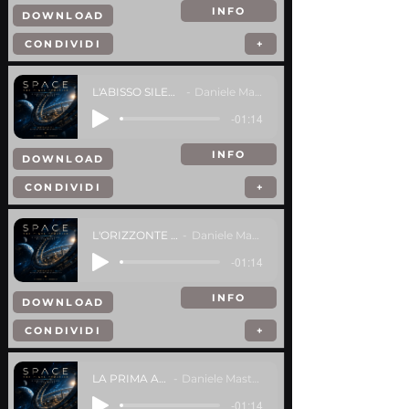
INFO
DOWNLOAD
CONDIVIDI
+
L'ABISSO SILENZIOSO
Daniele Mastracci
-01:14
INFO
DOWNLOAD
CONDIVIDI
+
L'ORIZZONTE NERO
Daniele Mastracci
-01:14
INFO
DOWNLOAD
CONDIVIDI
+
LA PRIMA ALBA
Daniele Mastracci
-01:14