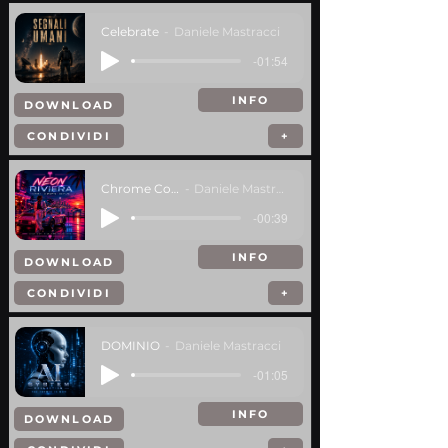
Celebrate
Daniele Mastracci
-01:54
INFO
DOWNLOAD
CONDIVIDI
+
Chrome Coast
Daniele Mastracci
-00:39
INFO
DOWNLOAD
CONDIVIDI
+
DOMINIO
Daniele Mastracci
-01:05
INFO
DOWNLOAD