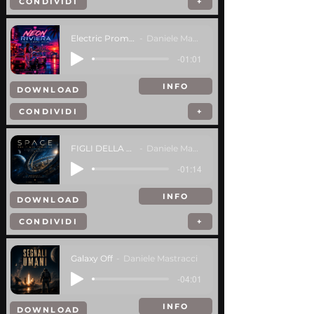
CONDIVIDI
+
Electric Promenade
Daniele Mastracci
-01:01
INFO
DOWNLOAD
CONDIVIDI
+
FIGLI DELLA TERRA
Daniele Mastracci
-01:14
INFO
DOWNLOAD
CONDIVIDI
+
Galaxy Off
Daniele Mastracci
-04:01
INFO
DOWNLOAD