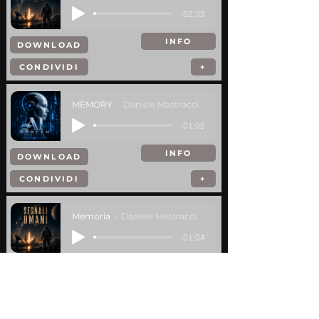
-02:33
INFO
DOWNLOAD
CONDIVIDI
+
MEMORY
Daniele Mastracci
-01:05
INFO
DOWNLOAD
CONDIVIDI
+
Memoria
Daniele Mastracci
-01:04
INFO
DOWNLOAD
CONDIVIDI
+