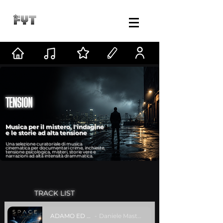
TENSION
Musica per il mistero, l'indagine
e le storie ad alta tensione
Una selezione curatoriale di musica
cinematica per documentari crime, inchieste,
t
ensione psicologica, misteri, storie vere e
narrazioni ad alta intensità drammatica.
TRACK LIST
ADAMO ED EVA
Daniele Mastracci