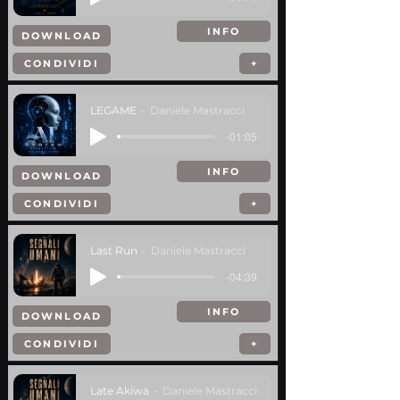
INFO
DOWNLOAD
CONDIVIDI
+
LEGAME
Daniele Mastracci
-01:05
INFO
DOWNLOAD
CONDIVIDI
+
Last Run
Daniele Mastracci
-04:39
INFO
DOWNLOAD
CONDIVIDI
+
Late Akiwa
Daniele Mastracci