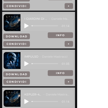
CONDIVIDI
+
I GIARDINI DI MARTE
Daniele Mastracci
-01:14
INFO
DOWNLOAD
CONDIVIDI
+
IMPULSO
Daniele Mastracci
-01:05
INFO
DOWNLOAD
CONDIVIDI
+
KEPLER-47D
Daniele Mastracci
-01:14