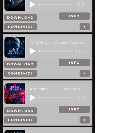
-01:14
INFO
DOWNLOAD
CONDIVIDI
+
ANOMALIA
Daniele Mastracci
-01:05
INFO
DOWNLOAD
CONDIVIDI
+
After Midnight
Daniele Mastracci
-01:01
INFO
DOWNLOAD
CONDIVIDI
+