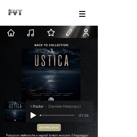
I Radar
Daniele Mastracci
-01:04
DOWNLOAD
Pulsazioni elettroniche e segnali lontani evocano il linguaggio