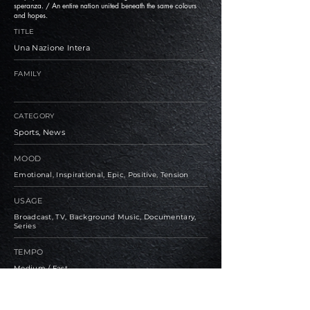
speranza. / An entire nation united beneath the same colours
and hopes.
TITLE
Una Nazione Intera
FAMILY
CATEGORY
Sports, News
MOOD
Emotional, Inspirational, Epic, Positive, Tension
USAGE
Broadcast, TV, Background Music, Documentary,
Series
TEMPO
Medium / Fast
BPM