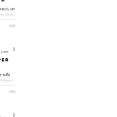
acci
racci, un
ione
 Ascoltalo
sciati
: 2 min
PER
e sulla
u Udemy!
i 50