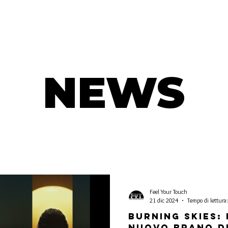
NEWS
l nostro micro-mondo è speciale. Benvenuti nelle news di Feel
our Touch.
Feel Your Touch
21 dic 2024
Tempo di lettura
Burning Skies: 
nuovo brano d