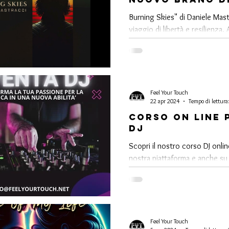
Daniele Mastr
Burning Skies" di Daniele Mast
in collaboraz
viaggio di libertà e resilienza.
con LaPop
ora su tutte le piattaforme e la
ispirare
Feel Your Touch
22 apr 2024
Tempo di lettura
CORSO ON LINE 
DJ
Scopri il nostro corso DJ onlin
nostra piattaforma e anche s
Offerta lancio a 50€ per i prim
iscritti
Feel Your Touch