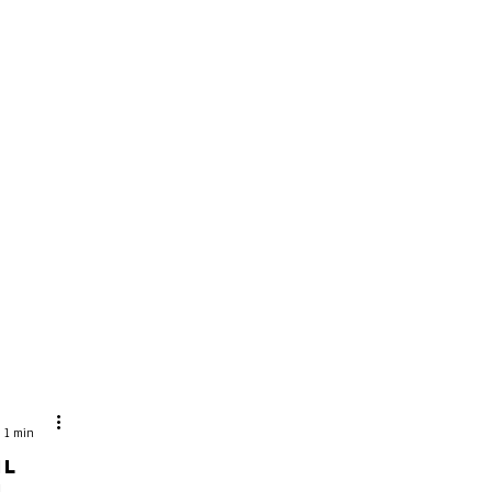
Menu
: 1 min
il
i