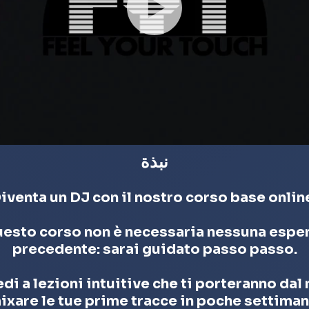
نبذة
iventa un DJ con il nostro corso base onlin
questo corso non è necessaria nessuna espe
precedente: sarai guidato passo passo.
di a lezioni intuitive che ti porteranno dal 
ixare le tue prime tracce in poche settiman