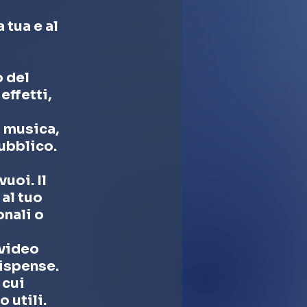
 tua e al
o del
effetti,
a musica,
ubblico.
uoi. Il
al tuo
nali o
 video
dispense.
 cui
 utili.