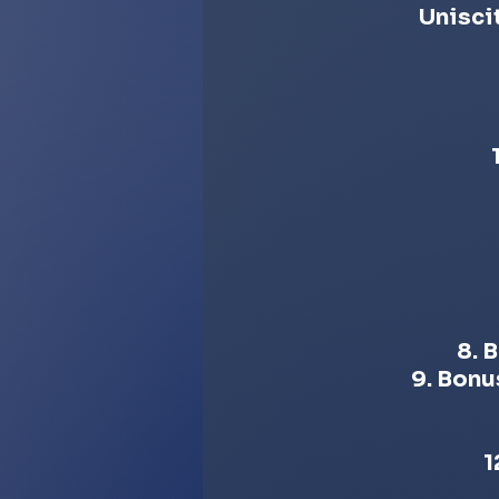
Uniscit
8. 
9. Bonu
1