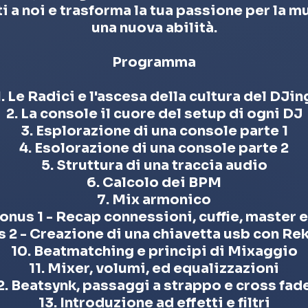
i a noi e trasforma la tua passione per la m
una nuova abilità.
Programma
1. Le Radici e l'ascesa della cultura del DJin
2. La console il cuore del setup di ogni DJ
3. Esplorazione di una console parte 1
4. Esolorazione di una console parte 2
5. Struttura di una traccia audio
6. Calcolo dei BPM
7. Mix armonico
Bonus 1 - Recap connessioni, cuffie, master e
s 2 - Creazione di una chiavetta usb con R
10. Beatmatching e principi di Mixaggio
11. Mixer, volumi, ed equalizzazioni
2. Beatsynk, passaggi a strappo e cross fad
13. Introduzione ad effetti e filtri