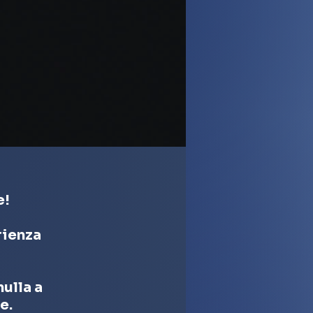
e!
rienza
nulla a
e.