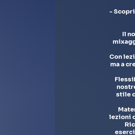
- Scopri
Il n
mixaggi
Con lezi
ma a cr
Flessi
nostr
stile
Mater
lezioni 
Ric
eserci