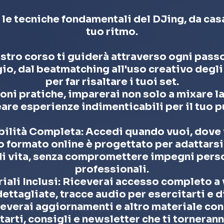
 le tecniche fondamentali del DJing, da casa
tuo ritmo.
ostro corso ti guiderà attraverso ogni pass
o, dal beatmatching all'uso creativo degli 
per far risaltare i tuoi set.
oni pratiche, imparerai non solo a mixare l
eare esperienze indimenticabili per il tuo p
bilità Completa: Accedi quando vuoi, dove v
o formato online è progettato per adattarsi 
 di vita, senza compromettere impegni perso
professionali.
iali Inclusi: Riceverai accesso completo a
dettagliate, tracce audio per esercitarti e 
everai aggiornamenti e altro materiale con
tarti, consigli e newsletter che ti torneranno