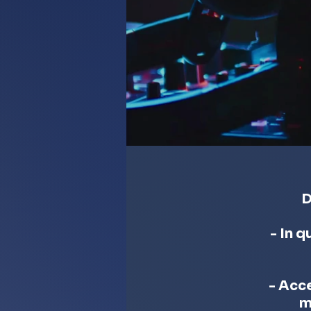
D
- In 
- Acce
m