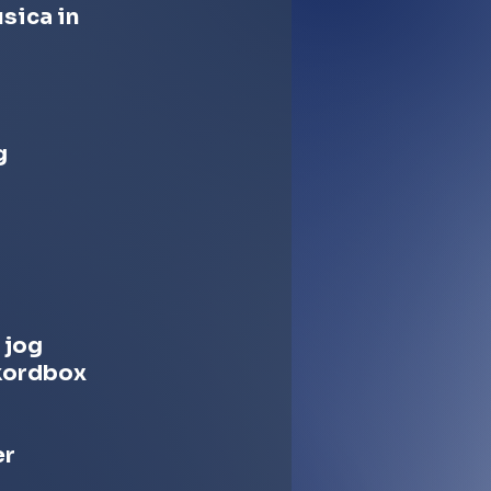
usica in
g
 jog
ekordbox
er