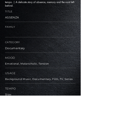
tempo. | A delicate story of absence, memory and the void left
behind.
TITLE
ASSENZA
FAMILY
CATEGORY
Documentary
MOOD
Emotional, Melancholic, Tension
USAGE
Background Music, Documentary, Film, TV, Series
TEMPO
Slow
BPM
70