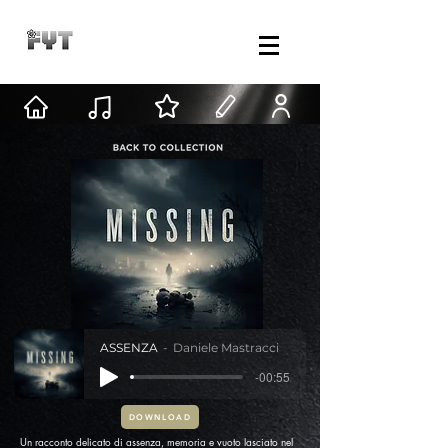
ASSENZA
Daniele Mastracci
-00:55
DOWNLOAD
Un racconto delicato di assenza, memoria e vuoto lasciato nel