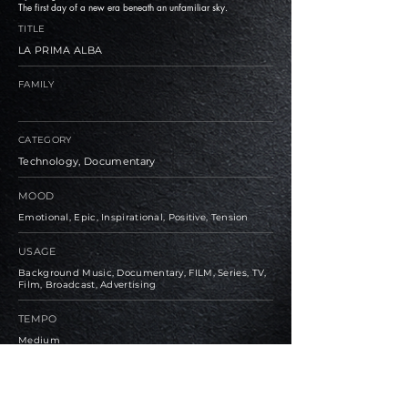
The first day of a new era beneath an unfamiliar sky.
TITLE
LA PRIMA ALBA
FAMILY
CATEGORY
Technology, Documentary
MOOD
Emotional, Epic, Inspirational, Positive, Tension
USAGE
Background Music, Documentary, FILM, Series, TV,
Film, Broadcast, Advertising
TEMPO
Medium
BPM
123