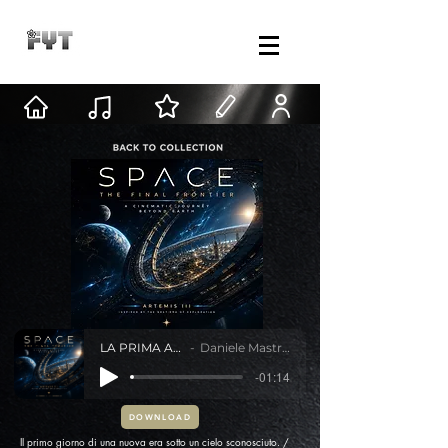
LA PRIMA ALBA
Daniele Mastracci
-01:14
DOWNLOAD
Il primo giorno di una nuova era sotto un cielo sconosciuto. /