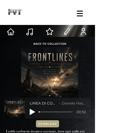
LINEA DI CONFINE
Daniele Mastracci
-00:50
DOWNLOAD
Il sottile confine tra dovere e coscienza, dove ogni scelta può