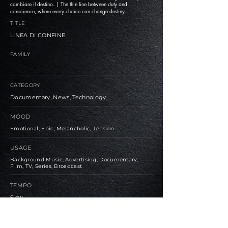
cambiare il destino. | The thin line between duty and
conscience, where every choice can change destiny.
TITLE
LINEA DI CONFINE
FAMILY
CATEGORY
Documentary, News, Technology
MOOD
Emotional, Epic, Melancholic, Tension
USAGE
Background Music, Advertising, Documentary,
Film, TV, Series, Broadcast
TEMPO
Slow
BPM