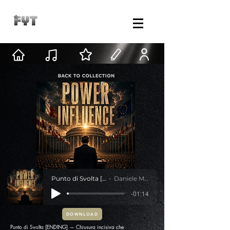
Punto di Svolta [OPENER]
Daniele Mastracci
-01:14
DOWNLOAD
Punto di Svolta [ENDING] — Chiusura incisiva che