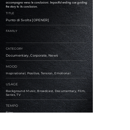
accompagna verso le conclusioni. Impactful ending cue guiding
the story to its conclusion.
TITLE
Punto di Svolta [OPENER]
FAMILY
CATEGORY
Documentary, Corporate, News
MOOD
Inspirational, Positive, Tension, Emotional
USAGE
Background Music, Broadcast, Documentary, Film,
Series, TV
TEMPO
Slow
BPM