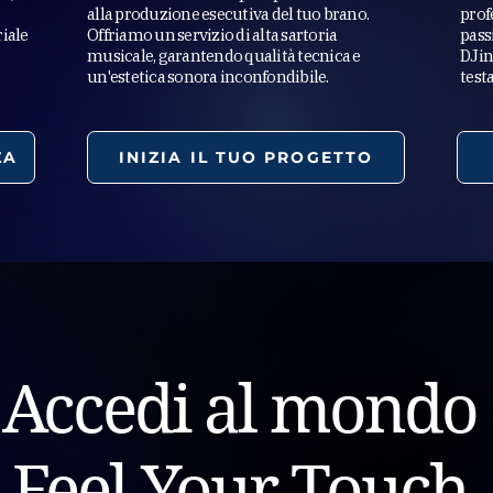
alla produzione esecutiva del tuo brano.
prof
iale
Offriamo un servizio di alta sartoria
pass
musicale, garantendo qualità tecnica e
DJin
un'estetica sonora inconfondibile.
test
ZA
INIZIA IL TUO PROGETTO
Accedi al mondo
Feel Your Touch