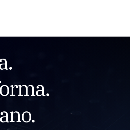
Menu
a.
forma.
ano.