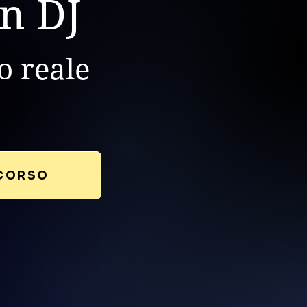
n DJ
do
reale
RCORSO