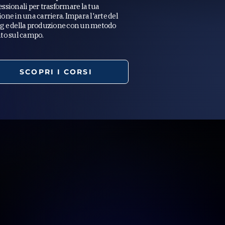
essionali per trasformare la tua
ione in una carriera. Impara l'arte del
g e della produzione con un metodo
ato sul campo.
SCOPRI I CORSI