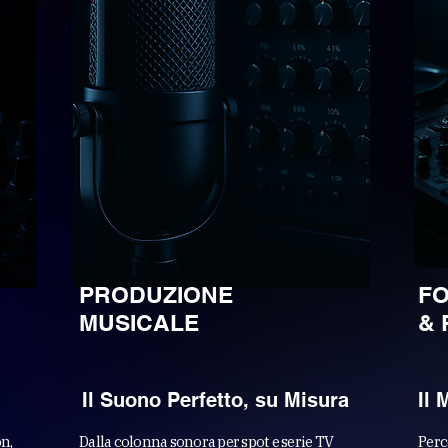
PRODUZIONE
FO
MUSICALE
&
Il Suono Perfetto, su Misura
Il 
n,
Dalla colonna sonora per spot e serie TV
Perc