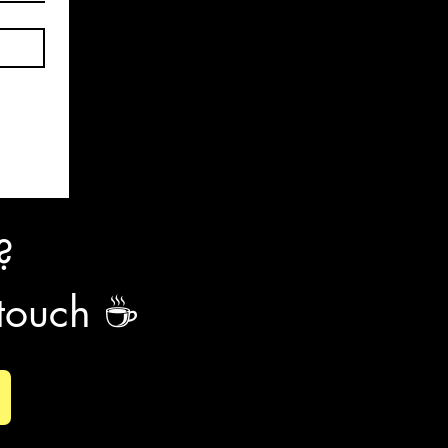
?
etouch ☕