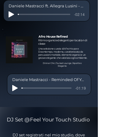
Daniele Mastracci ft. Allegra Lusini - Self Control Retohcb
-02:14
Afro House Refined
Ritmi organici ed eleganti per location di
classe
Una selezione curata di Afro House e
Downtempo, moderna, caratterizzata da
percussioni morbide, elementi organici e un
groove elegante che valorizza ogni ambiente.
Dinner Chic / Sunset Lounge / Aperitivo
Elegante
Daniele Mastracci - Reminded Of You Preview
-01:19
DJ Set @Feel Your Touch Studio
DJ set registrati nel mio studio, dove