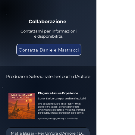
Collaborazione
Contattami per informazioni
e
disponibilità.
Contatta Daniele Mastracci
Produzioni Selezionate, ReTouch d'Autore
Elegance House Experience
Sonorità ricercate per ambienti esclusivi
Una selezione curata di ReTouch firmati
Daniele Mastracci, pensata per creare
un’atmosfera elegante e moderna. Perfetta
per boutique hotel, lounge bar e pre-dinner.
Aperitivo / Lounge / Boutique hotel lobby
Matia Bazar - Per Un'ora d'Amore ( Daniele Mastracci Retouch) Preview