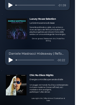
-01:09
Luxury House Selection
La Colonna sonora di classe
Sonorità profonde e calde, con un tocco
ricercato tipico dei ReTouch d’autore. Una
playlist progettata per elevare il tono della
serata con un sound elegante ma energico.
Dinner groove / Restaurant chic / Hotel fine
dining
Daniele Mastracci Hideaway ( ReTouch Mix Preview wix )
-00:22
Chic Nu-Disco Nights
Energia controllata per serate di stile
Un viaggio nel mondo Nu-Disco reinterpretato
in chiave moderna. Groove raffinati, voci
morbide e ritmi avvolgenti,
perfetti per l' after dinner.
Late night chic / After dinner / Cocktail bar di
lusso