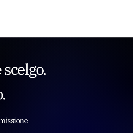
Menu
 scelgo.
.
mmissione