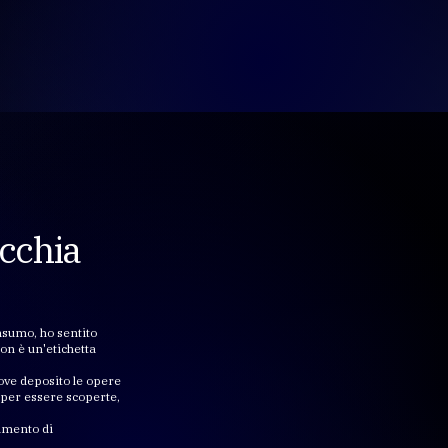
cchia
nsumo, ho sentito
non è un'etichetta
dove deposito le opere
 per essere scoperte,
ammento di