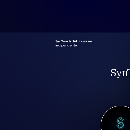
SynTouch distribuzione
indipendente
SynT