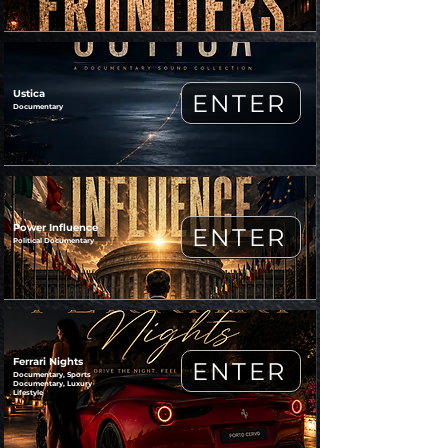
Ustica
ENTER
Documentary
Power Influence
ENTER
Political Documentary
Ferrari Nights
ENTER
Documentary, Sports
Documentary, Luxury
Lifestyle