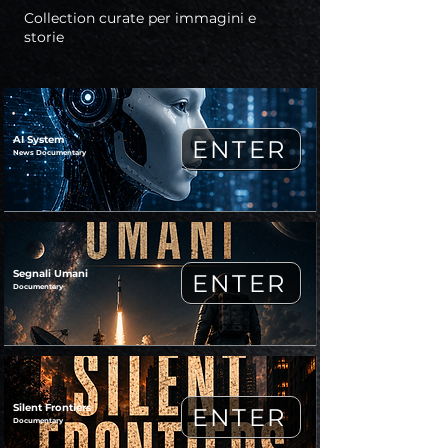
Collection curate per immagini e
storie
AI System
ENTER
News Documentary
Segnali Umani
ENTER
Documentary
Silent Frontiers
ENTER
Documentary