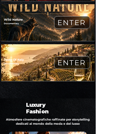
Wild Nature
ENTER
Documentary
Taste Of Italy
ENTER
Documentary
Luxury
Fashion
Atmosfere cinematografiche raffinate per storytelling
dedicati al mondo della moda e del lusso