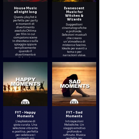
House Music
Evanescent
all night long
Music for
Witches &
Questa playlist è
Wizards
perfetta per party
e momenti di
Suggestioni
divertimento
cinematografiche
assoluto.Ottima
e profonde.
per film in cui
Selezioni musicali
compaiono scene
che creano
in discoteca o sulla
un'atmosfera di
spiaggia oppure
mistero e fascino.
semplicemente
Ideale per eventi a
quando il
tema o per
divertimento è
narrazioni visive.
l'elemnto
essenziale
dell'immagine.
FYT - Happy
FYT - Sad
Moments
Moments
L'esplosione di
Introspezioni
gioia curata. Una
Melodiche. Un
selezione vibrante
viaggio emotivo
e positiva, perfetta
profondo e
per celebrare i
raffinato. Musica
momenti più
perfetta per