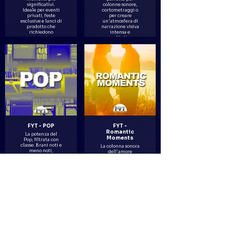
significativi.
colonne sonore,
Ideale per eventi
cortometraggi o
privati, feste
per creare
esclusive e lanci di
un'atmosfera di
prodotto che
narrazione visiva
richiedono
intensa e
energia
meditativa.
contagiosa.
FYT - POP
FYT -
Romantic
La potenza del
Moments
Pop, filtrata con
classe. Brani noti e
La colonna sonora
meno noti,
dell'amore
riarrangiati e
esclusivo.
selezionati per
Selezioni musicali
mantenere
eleganti e
l'energia senza
avvolgenti,
cadere nel banale.
pensate per
Perfetto per
matrimoni di
eventi dinamici.
lusso, anniversari
o serate intime in
location
sofisticate.