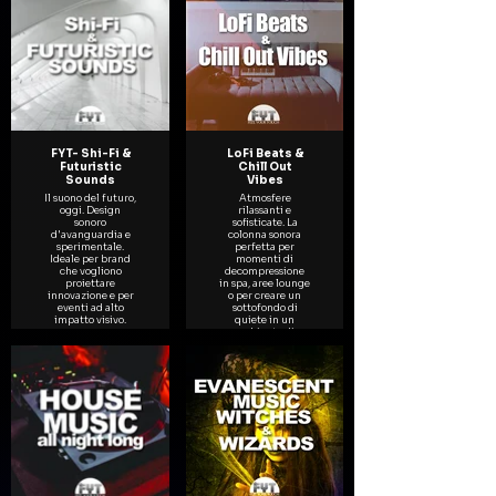
FYT- Shi-Fi &
LoFi Beats &
Futuristic
Chill Out
Sounds
Vibes
Il suono del futuro,
Atmosfere
oggi. Design
rilassanti e
sonoro
sofisticate. La
d'avanguardia e
colonna sonora
sperimentale.
perfetta per
Ideale per brand
momenti di
che vogliono
decompressione
proiettare
in spa, aree lounge
innovazione e per
o per creare un
eventi ad alto
sottofondo di
impatto visivo.
quiete in un
ambiente di
lavoro creativo.