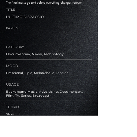
The final message sent before everything changes forever.
TITLE
L'ULTIMO DISPACCIO
FAMILY
CATEGORY
Documentary, News, Technology
MOOD
Emotional, Epic, Melancholic, Tension
USAGE
Background Music, Advertising, Documentary,
Film, TV, Series, Broadcast
TEMPO
Slow
BPM
87