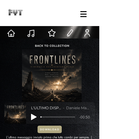
L'ULTIMO DISPACCIO
Daniele Mastracci
-00:50
DOWNLOAD
L'ultimo messaggio inviato prima che tutto cambi per sempre. |