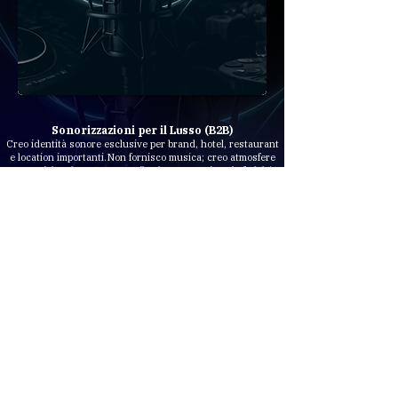
Sonorizzazioni per il Lusso (B2B)
Creo identità sonore esclusive per brand, hotel, restaurant
e
location importanti.
Non fornisco musica; creo atmosfere
strategiche che aumentano il valore percepito e la fedeltà
del cliente.
Produzione Musicale (Servizi su Commissione)
Dalla composizione originale al mastering finale,
offro un
servizio di alta sartoria
sonora per artisti, brand e creativi
che esigono
qualità tecnica e visione artistica.
Formazione d'Élite (Mentorship e Corsi)
Trasformo la passione in professione.
I miei percorsi di
formazione sono progettati
per chi aspira a un livello di
eccellenza superiore,
sia come DJ che come producer.