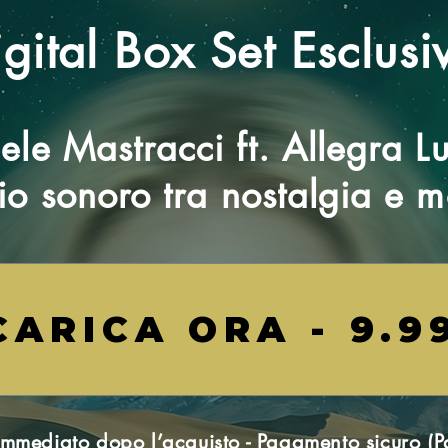
gital Box Set Esclusi
ele Mastracci ft. Allegra Lu
o sonoro tra nostalgia e m
CARICA ORA - 9.9
mediato dopo l’acquisto - Pagamento sicuro (Pa