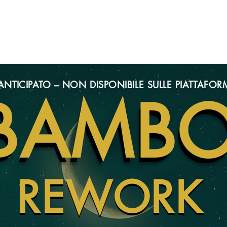
NTICIPATO – NON DISPONIBILE SULLE PIATTAFOR
 BAMB
 BAMB
REWORK
REWORK