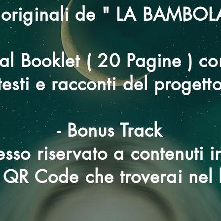
ni originali de " LA BAM
tal Booklet ( 20 Pagine ) co
testi e racconti del progett
- Bonus Track
sso riservato a contenuti in
 QR Code che troverai nel 