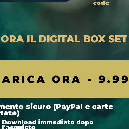
code
ORA IL DIGITAL BOX SET
ARICA ORA - 9.9
ento sicuro (PayPal e carte
tate)
Download immediato dopo
l'acquisto