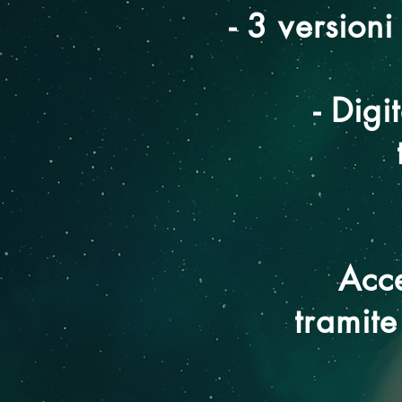
- 3 versio
- Digi
Acce
tramite