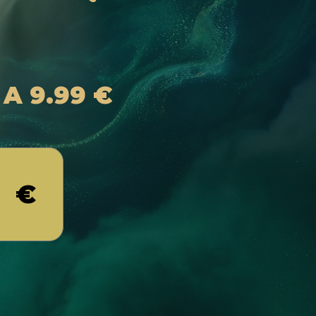
 A 9.99 €
9 €