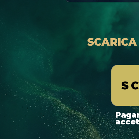
SCARICA 
SC
Pagam
accet