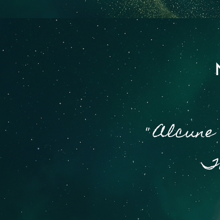
" Alcune
To