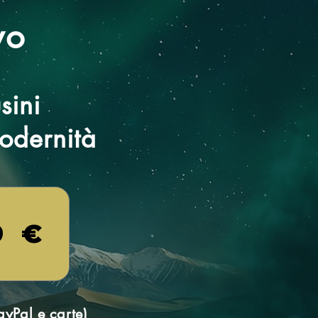
vo
sini
odernità
9 €
yPal e carte)