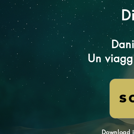
Di
Dani
Un viaggi
S
Download im