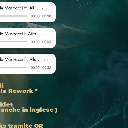
Daniele Mastracci ft. Allegra Lusini - La Bambola ( Original Rework )
Artist Name
00:00 / 00:38
Daniele Mastracci ft.Allergra Lusini - La Bambola ( Afro House Edit )#.6
Artist Name
00:00 / 00:33
Daniele Mastracci ft. Allegra Lusini - La Bambola ( Nocturne Mix ) PREVIEW
Artist Name
00:00 / 00:32
di
la Rework "
klet
 anche in inglese )
ks tramite QR