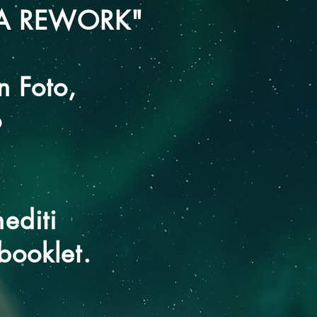
BOLA REWORK"
n Foto,
o
editi
booklet.