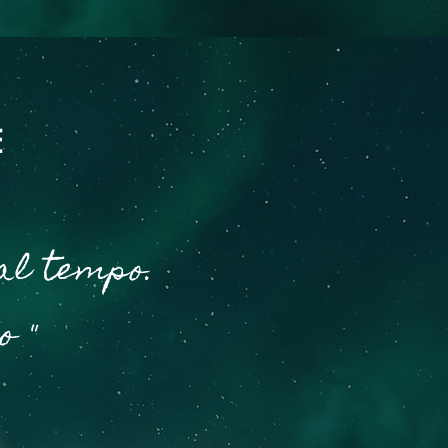
E
al tempo.
o "