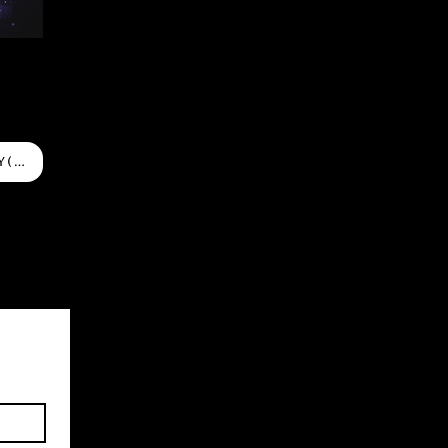
Daniele Mastracci Hideaway ( ReTouch Mix Preview wix )