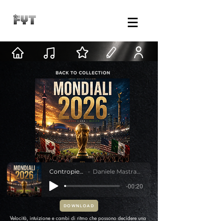
Contropiede
Daniele Mastracci
-00:20
DOWNLOAD
Velocità, intuizione e cambi di ritmo che possono decidere una