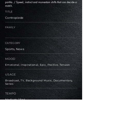
partita. / Speed, instinct and momentum shifts that can decide a
match.
TITLE
Contropiede
FAMILY
CATEGORY
Sports, News
MOOD
Emotional, Inspirational, Epic, Positive, Tension
USAGE
Broadcast, TV, Background Music, Documentary,
Series
TEMPO
Medium / Fast
BPM