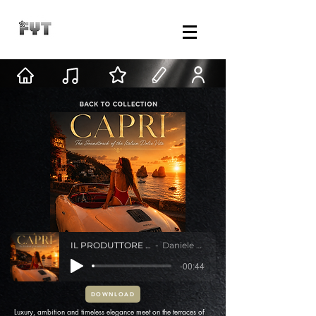
IL PRODUTTORE AMERICANO
Daniele Mastracci
-00:44
DOWNLOAD
Luxury, ambition and timeless elegance meet on the terraces of