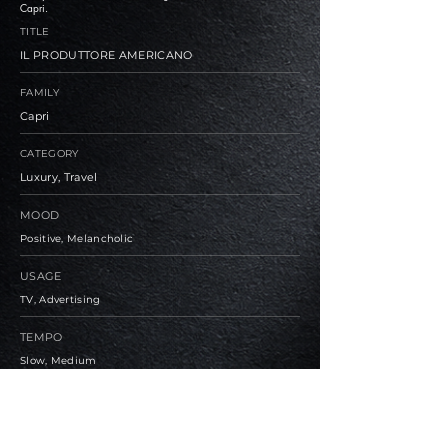
Capri.
TITLE
IL PRODUTTORE AMERICANO
FAMILY
Capri
CATEGORY
Luxury, Travel
MOOD
Positive, Melancholic
USAGE
TV, Advertising
TEMPO
Slow, Medium
BPM