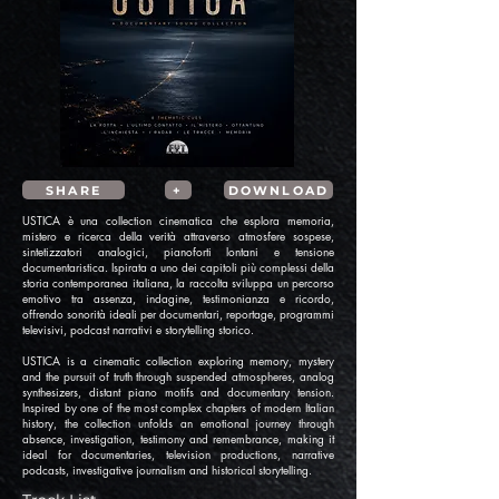
SHARE
+
DOWNLOAD
USTICA è una collection cinematica che esplora memoria,
mistero e ricerca della verità attraverso atmosfere sospese,
sintetizzatori analogici, pianoforti lontani e tensione
documentaristica. Ispirata a uno dei capitoli più complessi della
storia contemporanea italiana, la raccolta sviluppa un percorso
emotivo tra assenza, indagine, testimonianza e ricordo,
offrendo sonorità ideali per documentari, reportage, programmi
televisivi, podcast narrativi e storytelling storico.
USTICA is a cinematic collection exploring memory, mystery
and the pursuit of truth through suspended atmospheres, analog
synthesizers, distant piano motifs and documentary tension.
Inspired by one of the most complex chapters of modern Italian
history, the collection unfolds an emotional journey through
absence, investigation, testimony and remembrance, making it
ideal for documentaries, television productions, narrative
podcasts, investigative journalism and historical storytelling.