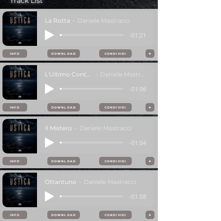
Track List
La Rotta
Daniele Mastracci
-01:21
+
INFO
DOWNLOAD
CONDIVIDI
L'Ultimo Contatto
Daniele Mastracci
-01:06
+
INFO
DOWNLOAD
CONDIVIDI
Il Mistero
Daniele Mastracci
-01:04
+
INFO
DOWNLOAD
CONDIVIDI
Ottantuno
Daniele Mastracci
-01:08
+
INFO
DOWNLOAD
CONDIVIDI