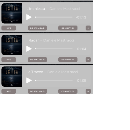
L'Inchiesta
Daniele Mastracci
-01:13
+
INFO
DOWNLOAD
CONDIVIDI
I Radar
Daniele Mastracci
-01:04
+
INFO
DOWNLOAD
CONDIVIDI
Le Tracce
Daniele Mastracci
-01:05
+
INFO
DOWNLOAD
CONDIVIDI
Memoria
Daniele Mastracci
-01:05
+
INFO
DOWNLOAD
CONDIVIDI