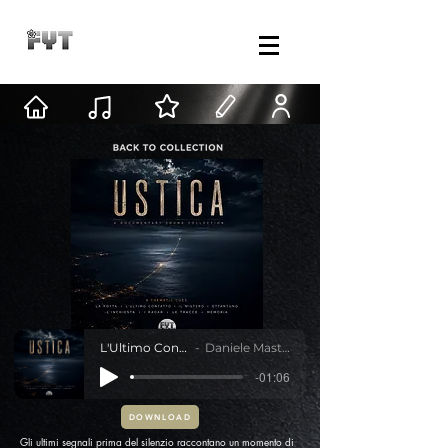
L'Ultimo Contatto
Daniele Mastracci
-01:06
DOWNLOAD
Gli ultimi segnali prima del silenzio raccontano un momento di