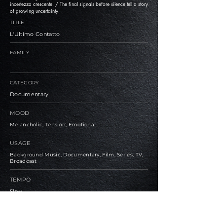
incertezza crescente. / The final signals before silence tell a story
of growing uncertainty.
TITLE
L'Ultimo Contatto
FAMILY
CATEGORY
Documentary
MOOD
Melancholic, Tension, Emotional
USAGE
Background Music, Documentary, Film, Series, TV,
Broadcast
TEMPO
Slow
BPM