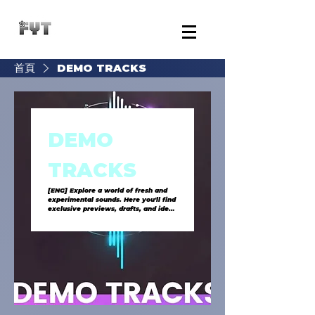
首頁
DEMO TRACKS
DEMO
TRACKS
[ENG] Explore a world of fresh and
experimental sounds. Here you'll find
exclusive previews, drafts, and ideas
ready to take shape. Each demo is a
journey through grooves, melodies,
and electronic vibes, crafted for DJs,
producers, and music enthusiasts
seeking unique and exclusive
sounds. 🚀🎧 [ITA]Esplora un mondo
di sonorità inedite e sperimentali.
Qui trovi tracce in anteprima, bozze
e idee pronte a prendere forma. Ogni
demo è un viaggio tra groove,
melodie e vibrazioni elettroniche,