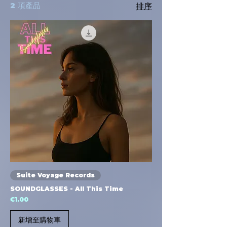
pensato per DJ, produttori e
2 項產品
排序
appassionati alla ricerca di suoni
unici ed esclusivi. 🚀🎧
Suite Voyage Records
SOUNDGLASSES - All This Time
價格
€1.00
新增至購物車